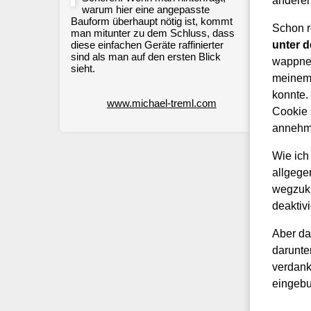
anderen
warum hier eine angepasste
Bauform überhaupt nötig ist, kommt
Schon r
man mitunter zu dem Schluss, dass
diese einfachen Geräte raffinierter
unter d
sind als man auf den ersten Blick
wappnet
sieht.
meinem 
konnte.
www.michael-treml.com
Cookie 
annehm
Wie ich
allgege
wegzukl
deaktiv
Aber da
darunter
verdank
eingebu