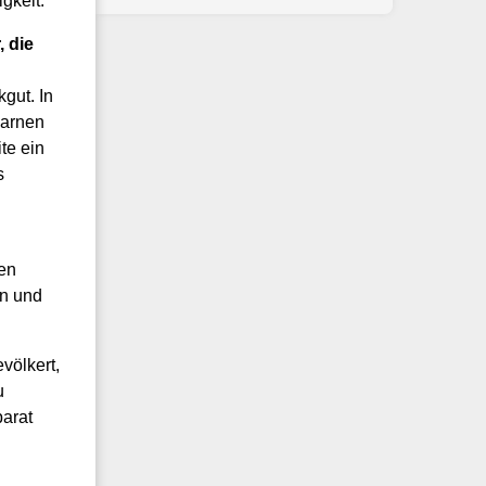
gkeit.
, die
gut. In
warnen
te ein
s
gen
en und
ölkert,
u
parat