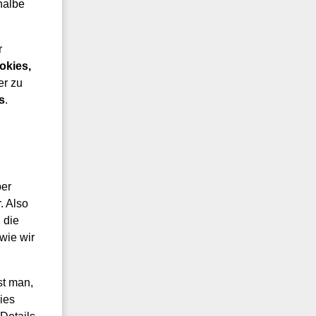
halbe
r
okies,
er zu
s
.
ber
. Also
 die
wie wir
st man,
ies