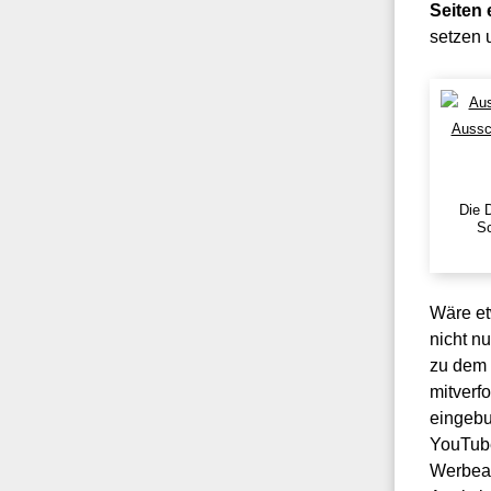
Seiten 
setzen 
Die 
Sc
Wäre et
nicht n
zu dem 
mitverf
eingebu
YouTube
Werbean