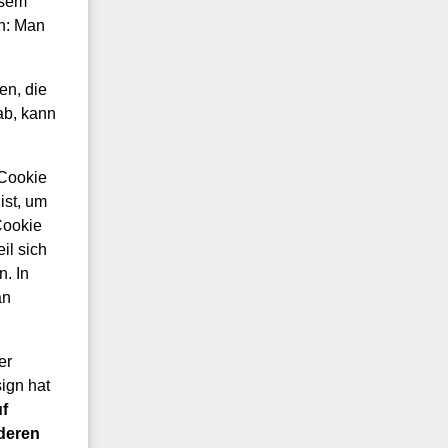
esem
en: Man
en, die
ab, kann
 Cookie
ist, um
Cookie
il sich
n. In
an
er
ign hat
f
deren