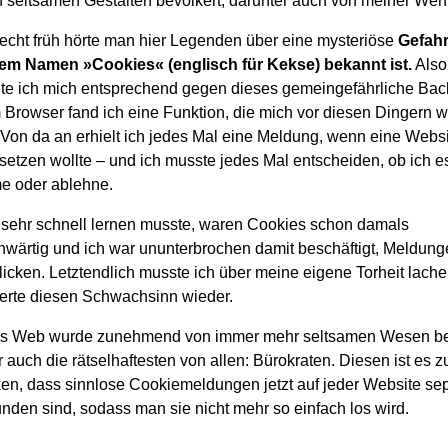
 seltsamen Gestalten bevölkert, darunter auch von meiner Weni
echt früh hörte man hier Legenden über eine mysteriöse
Gefahr
em Namen »Cookies« (englisch für Kekse) bekannt ist.
Also
e ich mich entsprechend gegen dieses gemeingefährliche Back
Browser fand ich eine Funktion, die mich vor diesen Dingern 
 Von da an erhielt ich jedes Mal eine Meldung, wenn eine Websi
setzen wollte – und ich musste jedes Mal entscheiden, ob ich e
e oder ablehne.
 sehr schnell lernen musste, waren Cookies schon damals
nwärtig und ich war ununterbrochen damit beschäftigt, Meldun
icken. Letztendlich musste ich über meine eigene Torheit lach
ierte diesen Schwachsinn wieder.
s Web wurde zunehmend von immer mehr seltsamen Wesen bev
 auch die rätselhaftesten von allen: Bürokraten. Diesen ist es z
en, dass sinnlose Cookiemeldungen jetzt auf jeder Website se
nden sind, sodass man sie nicht mehr so einfach los wird.