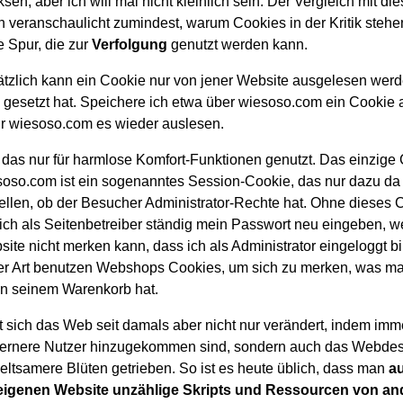
ksen, aber ich will mal nicht kleinlich sein. Der Vergleich mit di
 veranschaulicht zumindest, warum Cookies in der Kritik steh
e Spur, die zur
Verfolgung
genutzt werden kann.
tzlich kann ein Cookie nur von jener Website ausgelesen werd
 gesetzt hat. Speichere ich etwa über wiesoso.com ein Cookie 
r wiesoso.com es wieder auslesen.
d das nur für harmlose Komfort-Funktionen genutzt. Das einzige
soso.com ist ein sogenanntes Session-Cookie, das nur dazu da 
tellen, ob der Besucher Administrator-Rechte hat. Ohne dieses 
ich als Seitenbetreiber ständig mein Passwort neu eingeben, we
site nicht merken kann, dass ich als Administrator eingeloggt bi
er Art benutzen Webshops Cookies, um sich zu merken, was m
 in seinem Warenkorb hat.
at sich das Web seit damals aber nicht nur verändert, indem imm
fernere Nutzer hinzugekommen sind, sondern auch das Webdes
eltsamere Blüten getrieben. So ist es heute üblich, dass man
au
 eigenen Website unzählige Skripts und Ressourcen von an