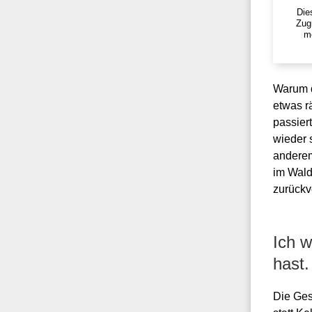
Die
Zug
me
Warum d
etwas rä
passier
wieder 
anderem
im Wald
zurückv
Ich 
hast.
Die Ges