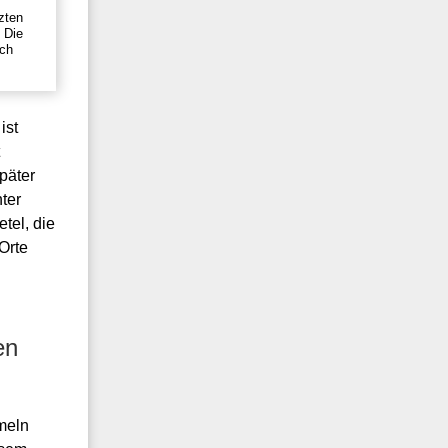
zten
. Die
ich
ist
päter
ter
tel, die
Orte
en
meln