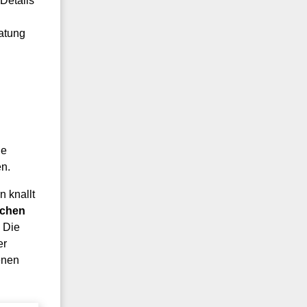
 Details
atung
ie
en.
 knallt
schen
. Die
er
enen