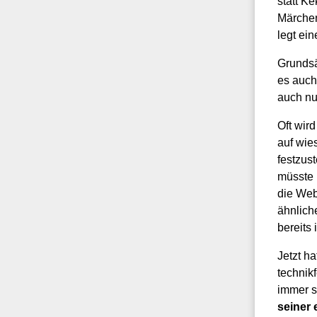
statt Ke
Märchen
legt ein
Grundsä
es auch
auch nu
Oft wir
auf wie
festzus
müsste 
die Web
ähnlich
bereits
Jetzt h
technik
immer s
seiner