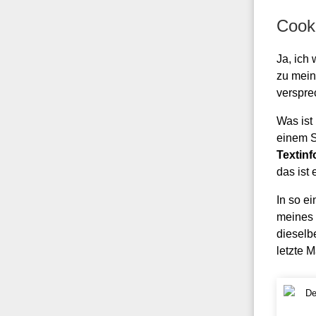
Cook
Ja, ich 
zu mein
verspre
Was ist
einem S
Textin
das ist 
In so e
meines 
dieselb
letzte 