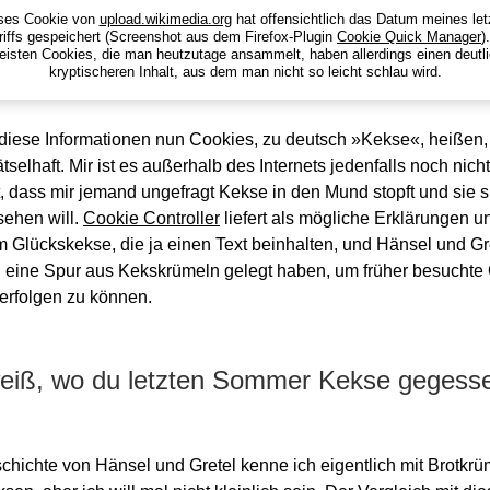
ses Cookie von
upload.wikimedia.org
hat offensichtlich das Datum meines let
riffs gespeichert (Screenshot aus dem Firefox-Plugin
Cookie Quick Manager
)
isten Cookies, die man heutzutage ansammelt, haben allerdings einen deutl
kryptischeren Inhalt, aus dem man nicht so leicht schlau wird.
iese Informationen nun Cookies, zu deutsch »Kekse«, heißen, 
tselhaft. Mir ist es außerhalb des Internets jedenfalls noch nicht
t, dass mir jemand ungefragt Kekse in den Mund stopft und sie s
sehen will.
Cookie Controller
liefert als mögliche Erklärungen un
 Glückskekse, die ja einen Text beinhalten, und Hänsel und Gre
 eine Spur aus Kekskrümeln gelegt haben, um früher besuchte 
erfolgen zu können.
weiß, wo du letzten Sommer Kekse gegess
chichte von Hänsel und Gretel kenne ich eigentlich mit Brotkrü