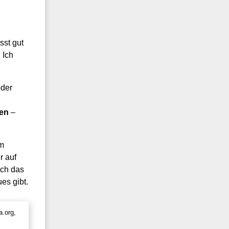
sst gut
 Ich
oder
sen
–
um
r auf
ich das
es gibt.