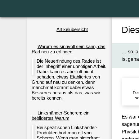
Die
Artikelübersicht
Warum es sinnvoll sein kann, das
… so la
Rad neu zu erfinden
ist gena
Die Neuerfindung des Rades ist
der Inbegriff einer unnötigen Arbeit.
Dabei kann es aber oft nicht
schaden, etwas Etabliertes von
Grund auf neu zu denken, denn
manchmal kommt dabei etwas
Besseres heraus als das, was wir
Die
bereits kennen.
so
Linkshänder-Scheren: ein
Es war 
bebildertes Warum
sagenum
Bei spezifischen Linkshänder-
Physik 
Produkten hört man oft von
Scheren. Wenn man hinterfragt,