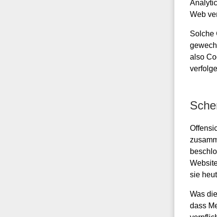
Analyti
Web ver
Solche 
gewechs
also Co
verfolg
Sche
Offensi
zusamme
beschlo
Website
sie heu
Was die 
dass Me