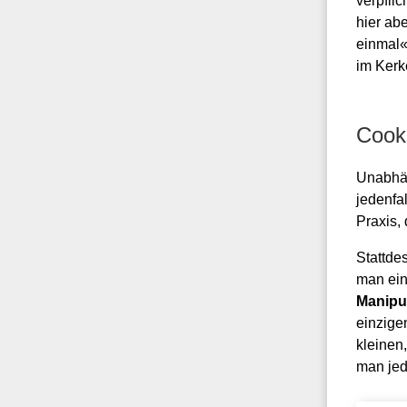
verpflic
hier abe
einmal«
im Kerk
Cook
Unabhän
jedenfa
Praxis,
Stattde
man ein
Manipu
einzigen
kleinen
man jed