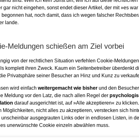
htend sind. Weil ich kein Jurist bin, will ich auf diese rechtlichen
r gar nicht eingehen, sonst endet dieser Artikel, der mit »es war
 begonnen hat, noch damit, dass ich wegen falscher Rechtsber
er lande.
ie-Meldungen schießen am Ziel vorbei
gig von der rechtlichen Situation verfehlen Cookie-Meldungen
lls komplett ihren Zweck. Kaum ein Seitenbetreiber überdenkt d
 die Privatsphäre seiner Besucher an Hinz und Kunz zu verkauf
ssen wird einfach
weitergemacht wie bisher
und den Besuchern
e Meldung vor den Latz, die nach allen Regel der
psychologi
lation
darauf ausgerichtet ist, auf »Alle akzeptieren« zu klicken
 Möglichkeiten, nicht alles zu akzeptieren, verstecken sich hint
, unscheinbar ausgegrauten Links oder in endlosen Listen, in d
es unerwünschte Cookie einzeln abwählen muss.