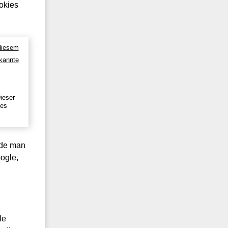
okies
ieser
ies
rde man
ogle,
le